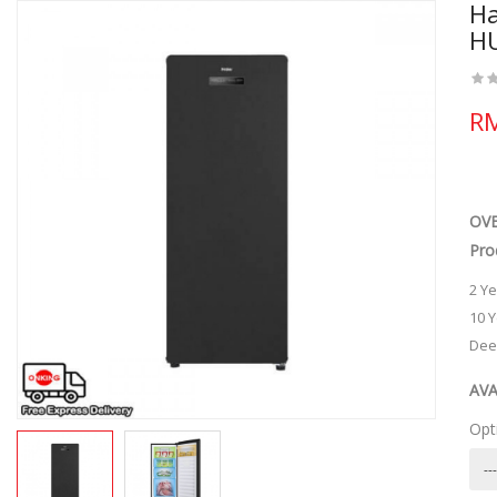
Ha
H
RM
OV
Pro
2 Y
10 
Deep
AV
Opt