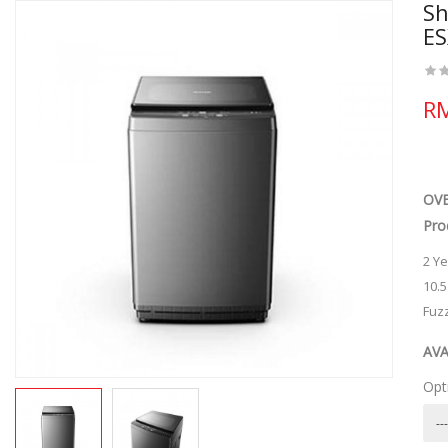
Sh
E
RM
OV
Pro
2 Y
10.
Fuzz
AV
Opt